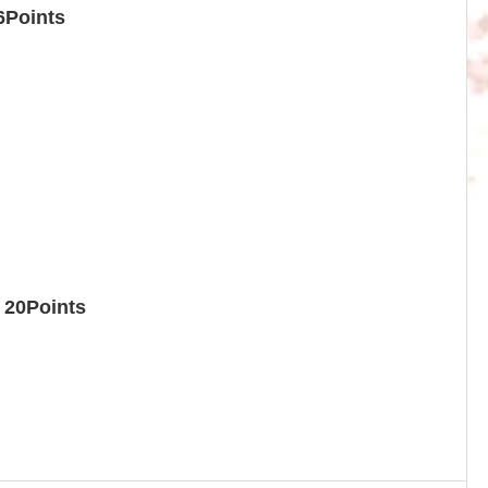
6Points
 20Points