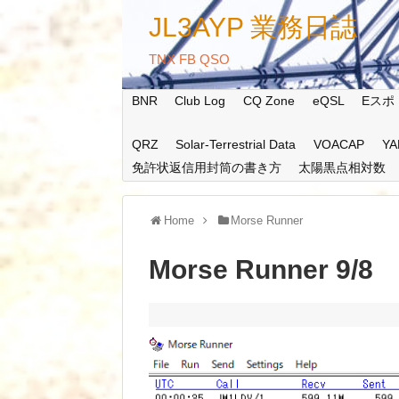
JL3AYP 業務日誌
TNX FB QSO
BNR
Club Log
CQ Zone
eQSL
Eスポ
QRZ
Solar-Terrestrial Data
VOACAP
YA
免許状返信用封筒の書き方
太陽黒点相対数
Home
Morse Runner
Morse Runner 9/8