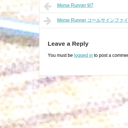
Morse Runner 9/7
Morse Runner コールサインファ
Leave a Reply
You must be
logged in
to post a commen