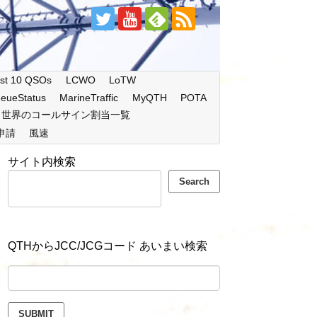
st 10 QSOs
LCWO
LoTW
eueStatus
MarineTraffic
MyQTH
POTA
世界のコールサイン割当一覧
申請
風速
サイト内検索
Search
QTHからJCC/JCGコード あいまい検索