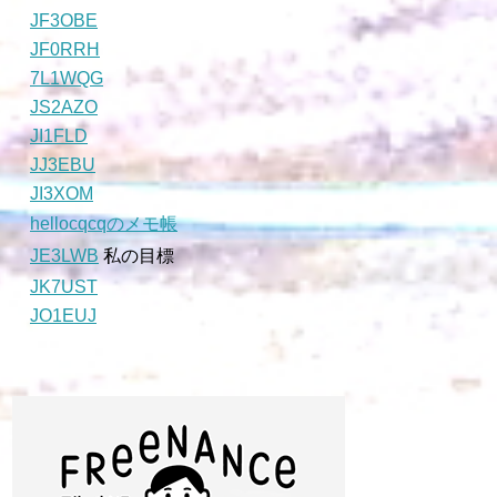
JF3OBE
JF0RRH
7L1WQG
JS2AZO
JI1FLD
JJ3EBU
JI3XOM
hellocqcqのメモ帳
JE3LWB
私の目標
JK7UST
JO1EUJ