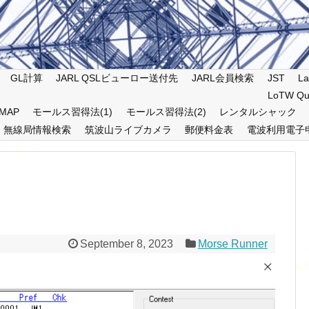
GL計算
JARL QSLビューロー送付先
JARL会員検索
JST
La
LoTW Qu
MAP
モールス習得法(1)
モールス習得法(2)
レンタルシャック
無線局情報検索
筑波山ライブカメラ
郵便料金表
電波利用電子
September 8, 2023
Morse Runner