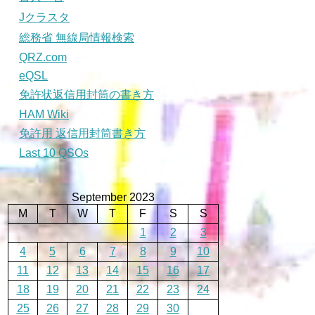
Jクラスタ
総務省 無線局情報検索
QRZ.com
eQSL
免許状返信用封筒の書き方
HAM Wiki
免許用 返信用封筒書き方
Last 10 QSOs
September 2023
M
T
W
T
F
S
S
1
2
3
4
5
6
7
8
9
10
11
12
13
14
15
16
17
18
19
20
21
22
23
24
25
26
27
28
29
30