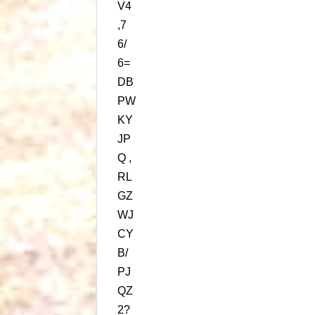
V4
,7
6/
6=
DB
PW
KY
JP
Q ,
RL
GZ
WJ
CY
B/
PJ
QZ
2?