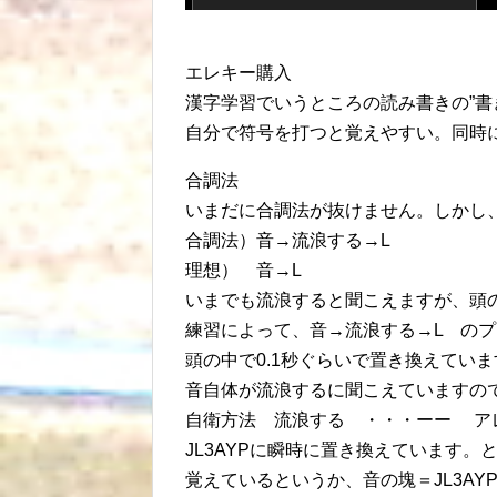
エレキー購入
漢字学習でいうところの読み書きの”書
自分で符号を打つと覚えやすい。同時
合調法
いまだに合調法が抜けません。しかし
合調法）音→流浪する→L
理想） 音→L
いまでも流浪すると聞こえますが、頭
練習によって、音→流浪する→L の
頭の中で0.1秒ぐらいで置き換えていま
音自体が流浪するに聞こえていますの
自衛方法 流浪する ・・・ーー ア
JL3AYPに瞬時に置き換えています
覚えているというか、音の塊＝JL3AY