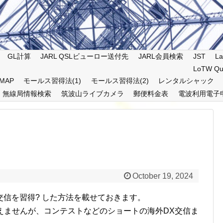
GL計算
JARL QSLビューロー送付先
JARL会員検索
JST
La
LoTW Qu
MAP
モールス習得法(1)
モールス習得法(2)
レンタルシャック
無線局情報検索
筑波山ライブカメラ
郵便料金表
電波利用電子
October 19, 2024
信を習得? した方法を載せておきます。
言えませんが、コンテストなどのショートの海外DX交信ま