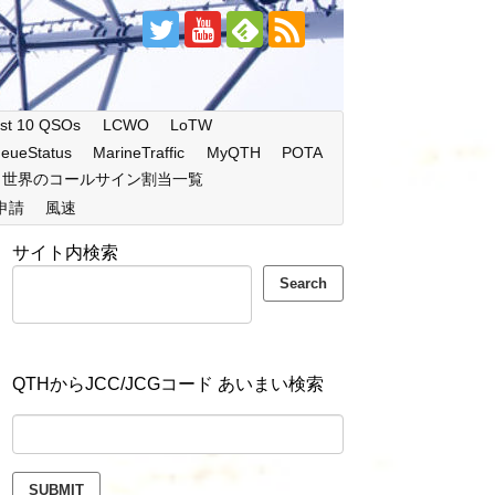
st 10 QSOs
LCWO
LoTW
eueStatus
MarineTraffic
MyQTH
POTA
世界のコールサイン割当一覧
申請
風速
サイト内検索
Search
QTHからJCC/JCGコード あいまい検索