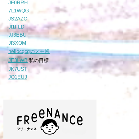
JF0RRH
7L1WQG
JS2AZO
JI1FLD
JJ3EBU
JI3XOM
hellocqcqのメモ帳
JE3LWB
私の目標
JK7UST
JO1EUJ