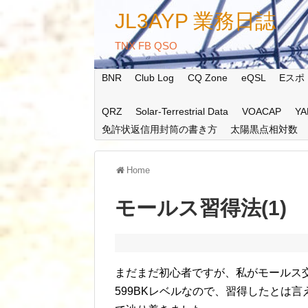
JL3AYP 業務日誌
TNX FB QSO
BNR
Club Log
CQ Zone
eQSL
Eスポ
QRZ
Solar-Terrestrial Data
VOACAP
YA
免許状返信用封筒の書き方
太陽黒点相対数
Home
モールス習得法(1)
まだまだ初心者ですが、私がモールス交
599BKレベルなので、習得したとは