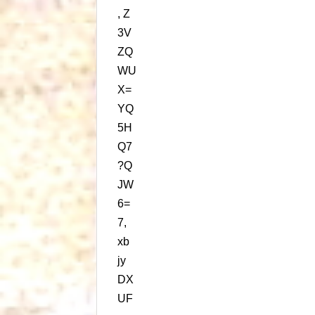
, Z
3V
ZQ
WU
X=
YQ
5H
Q7
?Q
JW
6=
7,
xb
jy
DX
UF