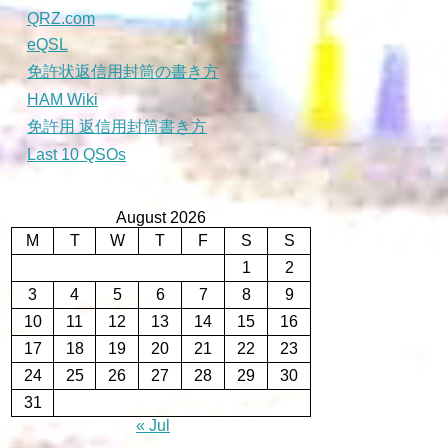
QRZ.com
eQSL
免許状返信用封筒の書き方
HAM Wiki
免許用 返信用封筒書き方
Last 10 QSOs
August 2026
M
T
W
T
F
S
S
1
2
3
4
5
6
7
8
9
10
11
12
13
14
15
16
17
18
19
20
21
22
23
24
25
26
27
28
29
30
31
« Jul