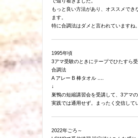
で辿り着きました。
もっと良い方法があり、オススメでき
ます。
特に合調法はダメと言われていますね
1995年頃
3アマ受験のときにテープでひたすら
合調法
A アレー B 棒タオル ….
↓
巣鴨の短縮講習会を受講して、3アマ
実践では通用せず。まったく交信して
2022年ごろ～