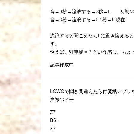
音→3秒→流浪する→3秒→L 初期
音→0秒→流浪する→0.1秒→L 現在
流浪すると聞こえたらLに置き換える
す。
例えば、駐車場＝P という感じ。ちょっと
記事作成中
LCWOで聞き間違えたら付箋紙アプリな
実際のメモ
Z7
B6=
2?